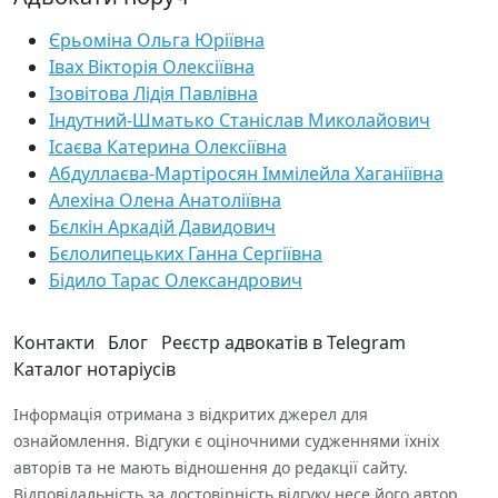
Єрьоміна Ольга Юріївна
Івах Вікторія Олексіївна
Ізовітова Лідія Павлівна
Індутний-Шматько Станіслав Миколайович
Ісаєва Катерина Олексіївна
Абдуллаєва-Мартіросян Іммілейла Хаганіївна
Алехіна Олена Анатоліївна
Бєлкін Аркадій Давидович
Бєлолипецьких Ганна Сергіївна
Бідило Тарас Олександрович
Контакти
Блог
Реєстр адвокатів в Telegram
Каталог нотаріусів
Інформація отримана з відкритих джерел для
ознайомлення. Відгуки є оціночними судженнями їхніх
авторів та не мають відношення до редакції сайту.
Відповідальність за достовірність відгуку несе його автор.