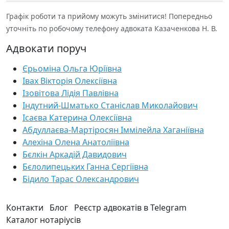
Графік роботи та прийому можуть змінитися! Попередньо
уточніть по робочому телефону адвоката Казаченкова Н. В.
Адвокати поруч
Єрьоміна Ольга Юріївна
Івах Вікторія Олексіївна
Ізовітова Лідія Павлівна
Індутний-Шматько Станіслав Миколайович
Ісаєва Катерина Олексіївна
Абдуллаєва-Мартіросян Іммілейла Хаганіївна
Алехіна Олена Анатоліївна
Бєлкін Аркадій Давидович
Бєлолипецьких Ганна Сергіївна
Бідило Тарас Олександрович
Контакти
Блог
Реєстр адвокатів в Telegram
Каталог нотаріусів