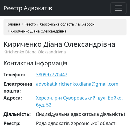
Реєстр Адвокатів
Головна
Реєстр
Херсонська область
м. Херсон
Кириченко Діана Олександрівна
Кириченко Діана Олександрівна
Kirichenko Diana Oleksandrivna
Контактна інформація
Телефон:
380997770447
Електронна
advokat.kirichenko.diana@gmail.com
пошта:
Адреса:
Херсон, р-н Суворовський, вул. Бойко,
буд. 52
Діяльність:
(Індивідуальна адвокатська діяльність)
Реєстр:
Рада адвокатів Херсонської області