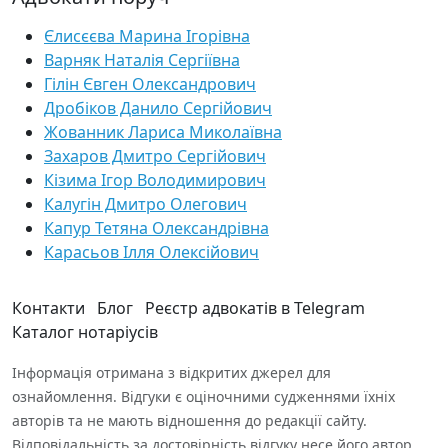
Єлисєєва Марина Ігорівна
Варняк Наталія Сергіївна
Гілін Євген Олександрович
Дробіков Данило Сергійович
Жованник Лариса Миколаївна
Захаров Дмитро Сергійович
Кізима Ігор Володимирович
Калугін Дмитро Олегович
Капур Тетяна Олександрівна
Карасьов Ілля Олексійович
Контакти
Блог
Реєстр адвокатів в Telegram
Каталог нотаріусів
Інформація отримана з відкритих джерел для
ознайомлення. Відгуки є оціночними судженнями їхніх
авторів та не мають відношення до редакції сайту.
Відповідальність за достовірність відгуку несе його автор.