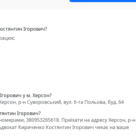
Костянтин Ігорович?
рацює:
Ігорович у м. Херсон?
рсон, р-н Суворовський, вул. 6-та Польова, буд. 64
стянтин Ігорович?
омерами, 380953265618. Приїхати на адресу Херсон, р-н
. Адвокат Кириченко Костянтин Ігорович чекає на ваше