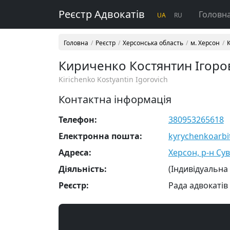
Реєстр Адвокатів
Головн
UA
RU
Головна
Реєстр
Херсонська область
м. Херсон
Кириченко Костянтин Ігоро
Kirichenko Kostyantin Igorovich
Контактна інформація
Телефон:
380953265618
Електронна пошта:
kyrychenkoarb
Адреса:
Херсон, р-н Сув
Діяльність:
(Індивідуальна
Реєстр:
Рада адвокатів