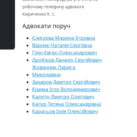
робочому телефону адвоката
Кириченко К. І.
Адвокати поруч
Єлисєєва Марина Ігорівна
Варняк Наталія Сергіївна
Гілін Євген Олександрович
Дробіков Данило Сергійович
Жованник Лариса
Миколаївна
Захаров Дмитро Сергійович
Кізима Ігор Володимирович
Калугін Дмитро Олегович
Капур Тетяна Олександрівна
Карасьов Ілля Олексійович