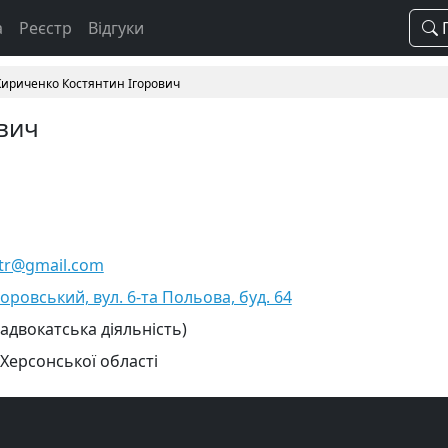
а
Реєстр
Відгуки
П
Кириченко Костянтин Ігорович
вич
itr@gmail.com
оровський, вул. 6-та Польова, буд. 64
 адвокатська діяльність)
 Херсонської області