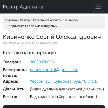
Реєстр Адвокатів
Головна
Реєстр
Херсонська область
м. Херсон
Кириченко Сергій Олександрович
Кириченко Сергій Олександрович
Kirichenko Sergiy Oleksandrovich
Контактна інформація
Телефон:
380506500951
Електронна
peoplekontrol@gmail.com
пошта:
Адреса:
Херсон, вул. Суворова, буд. 10, літ. Б
Діяльність:
(Індивідуальна адвокатська діяльність)
Реєстр:
Рада адвокатів Херсонської області