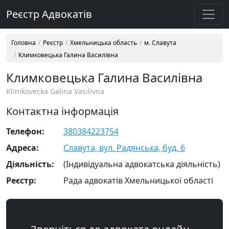
Реєстр Адвокатів
Головна
Реєстр
Хмельницька область
м. Славута
Климковецька Галина Василівна
Климковецька Галина Василівна
Klimkovecka Galina Vasilivna
Контактна інформація
Телефон:
380384223754
Адреса:
Славута, вул. Радянська, буд. 6
Діяльність:
(Індивідуальна адвокатська діяльність)
Реєстр:
Рада адвокатів Хмельницької області