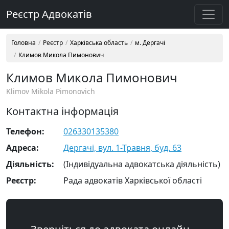
Реєстр Адвокатів
Головна
Реєстр
Харківська область
м. Дергачі
Климов Микола Пимонович
Климов Микола Пимонович
Klimov Mikola Pimonovich
Контактна інформація
Телефон:
026330135380
Адреса:
Дергачі, вул. 1-Травня, буд. 63
Діяльність:
(Індивідуальна адвокатська діяльність)
Реєстр:
Рада адвокатів Харківської області