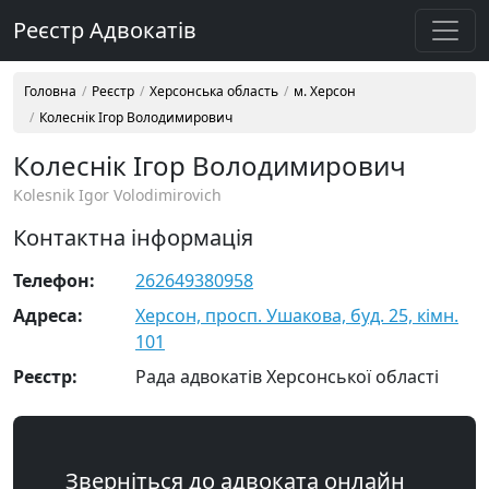
Реєстр Адвокатів
Головна
Реєстр
Херсонська область
м. Херсон
Колеснік Ігор Володимирович
Колеснік Ігор Володимирович
Kolesnik Igor Volodimirovich
Контактна інформація
Телефон:
262649380958
Адреса:
Херсон, просп. Ушакова, буд. 25, кімн.
101
Реєстр:
Рада адвокатів Херсонської області
Зверніться до адвоката онлайн