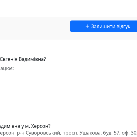
Залишити відгук
Євгенія Вадимівна?
рацює:
адимівна у м. Херсон?
рсон, р-н Суворовський, просп. Ушакова, буд. 57, оф. 30