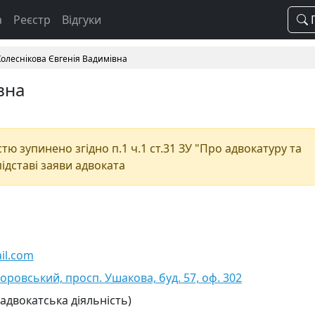
а
Реєстр
Відгуки
П
Колеснікова Євгенія Вадимівна
вна
ю зупинено згідно п.1 ч.1 ст.31 ЗУ "Про адвокатуру та
підставі заяви адвоката
il.com
оровський, просп. Ушакова, буд. 57, оф. 302
 адвокатська діяльність)