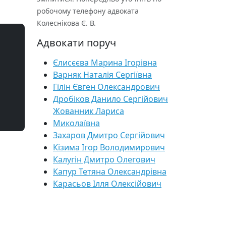
робочому телефону адвоката
Колеснікова Є. В.
Адвокати поруч
Єлисєєва Марина Ігорівна
Варняк Наталія Сергіївна
Гілін Євген Олександрович
Дробіков Данило Сергійович
Жованник Лариса
Миколаївна
Захаров Дмитро Сергійович
Кізима Ігор Володимирович
Калугін Дмитро Олегович
Капур Тетяна Олександрівна
Карасьов Ілля Олексійович