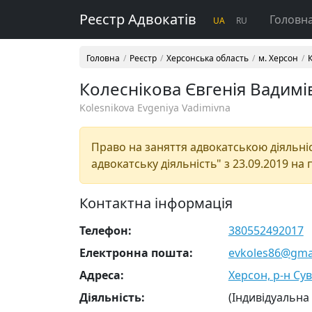
Реєстр Адвокатів
Головн
UA
RU
Головна
Реєстр
Херсонська область
м. Херсон
Колеснікова Євгенія Вадимі
Kolesnikova Evgeniya Vadimivna
Право на заняття адвокатською діяльніст
адвокатську діяльність" з 23.09.2019 на 
Контактна інформація
Телефон:
380552492017
Електронна пошта:
evkoles86@gma
Адреса:
Херсон, р-н Сув
Діяльність:
(Індивідуальна