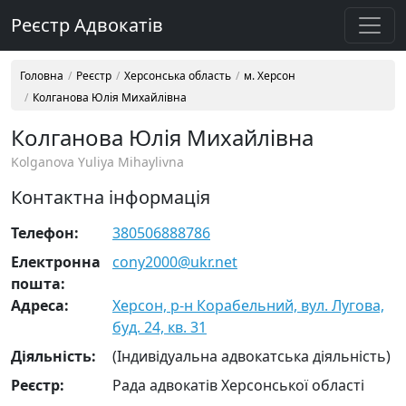
Реєстр Адвокатів
Головна
Реєстр
Херсонська область
м. Херсон
Колганова Юлія Михайлівна
Колганова Юлія Михайлівна
Kolganova Yuliya Mihaylivna
Контактна інформація
Телефон:
380506888786
Електронна
cony2000@ukr.net
пошта:
Адреса:
Херсон, р-н Корабельний, вул. Лугова,
буд. 24, кв. 31
Діяльність:
(Індивідуальна адвокатська діяльність)
Реєстр:
Рада адвокатів Херсонської області