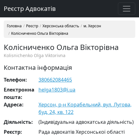
Реєстр Адвокатів
Головна
Реєстр
Херсонська область
м. Херсон
Колісниченко Ольга Вікторівна
Колісниченко Ольга Вікторівна
Kolisnichenko Olga Viktorivna
Контактна інформація
Телефон:
380662084465
Електронна
helga1803@i.ua
пошта:
Адреса:
Херсон, р-н Корабельний, вул. Лугова,
буд. 24, кв. 122
Діяльність:
(Індивідуальна адвокатська діяльність)
Реєстр:
Рада адвокатів Херсонської області