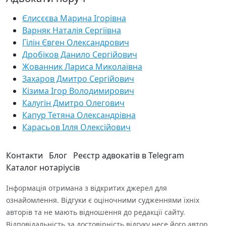
Єлисєєва Марина Ігорівна
Варняк Наталія Сергіївна
Гілін Євген Олександрович
Дробіков Данило Сергійович
Жованник Лариса Миколаївна
Захаров Дмитро Сергійович
Кізима Ігор Володимирович
Калугін Дмитро Олегович
Капур Тетяна Олександрівна
Карасьов Ілля Олексійович
Контакти
Блог
Реєстр адвокатів в Telegram
Каталог нотаріусів
Інформація отримана з відкритих джерел для
ознайомлення. Відгуки є оціночними судженнями їхніх
авторів та не мають відношення до редакції сайту.
Відповідальність за достовірність відгуку несе його автор.