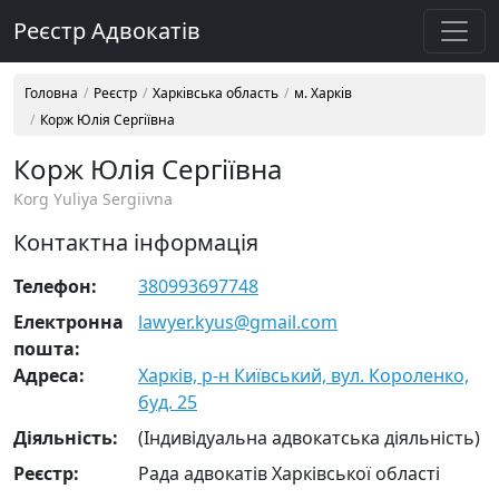
Реєстр Адвокатів
Головна
Реєстр
Харківська область
м. Харків
Корж Юлія Сергіївна
Корж Юлія Сергіївна
Korg Yuliya Sergiivna
Контактна інформація
Телефон:
380993697748
Електронна
lawyer.kyus@gmail.com
пошта:
Адреса:
Харків, р-н Київський, вул. Короленко,
буд. 25
Діяльність:
(Індивідуальна адвокатська діяльність)
Реєстр:
Рада адвокатів Харківської області