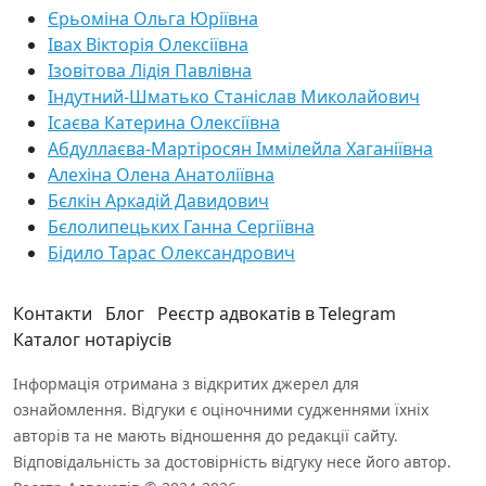
Єрьоміна Ольга Юріївна
Івах Вікторія Олексіївна
Ізовітова Лідія Павлівна
Індутний-Шматько Станіслав Миколайович
Ісаєва Катерина Олексіївна
Абдуллаєва-Мартіросян Іммілейла Хаганіївна
Алехіна Олена Анатоліївна
Бєлкін Аркадій Давидович
Бєлолипецьких Ганна Сергіївна
Бідило Тарас Олександрович
Контакти
Блог
Реєстр адвокатів в Telegram
Каталог нотаріусів
Інформація отримана з відкритих джерел для
ознайомлення. Відгуки є оціночними судженнями їхніх
авторів та не мають відношення до редакції сайту.
Відповідальність за достовірність відгуку несе його автор.