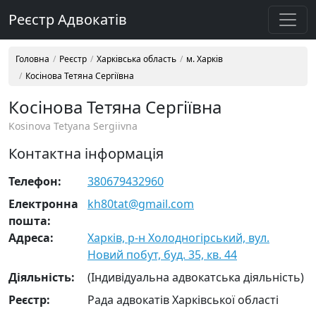
Реєстр Адвокатів
Головна
Реєстр
Харківська область
м. Харків
Косінова Тетяна Сергіївна
Косінова Тетяна Сергіївна
Kosinova Tetyana Sergiivna
Контактна інформація
Телефон:
380679432960
Електронна
kh80tat@gmail.com
пошта:
Адреса:
Харків, р-н Холодногірський, вул.
Новий побут, буд. 35, кв. 44
Діяльність:
(Індивідуальна адвокатська діяльність)
Реєстр:
Рада адвокатів Харківської області