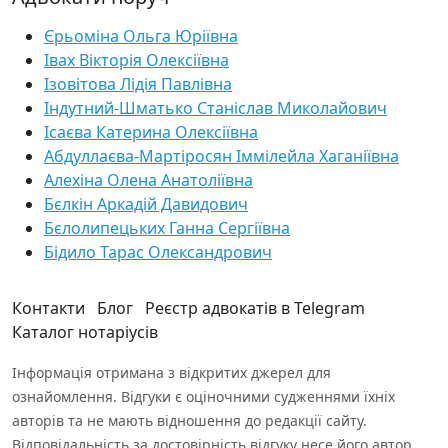
Єрьоміна Ольга Юріївна
Івах Вікторія Олексіївна
Ізовітова Лідія Павлівна
Індутний-Шматько Станіслав Миколайович
Ісаєва Катерина Олексіївна
Абдуллаєва-Мартіросян Іммілейла Хаганіївна
Алехіна Олена Анатоліївна
Бєлкін Аркадій Давидович
Бєлолипецьких Ганна Сергіївна
Бідило Тарас Олександрович
Контакти
Блог
Реєстр адвокатів в Telegram
Каталог нотаріусів
Інформація отримана з відкритих джерел для
ознайомлення. Відгуки є оціночними судженнями їхніх
авторів та не мають відношення до редакції сайту.
Відповідальність за достовірність відгуку несе його автор.