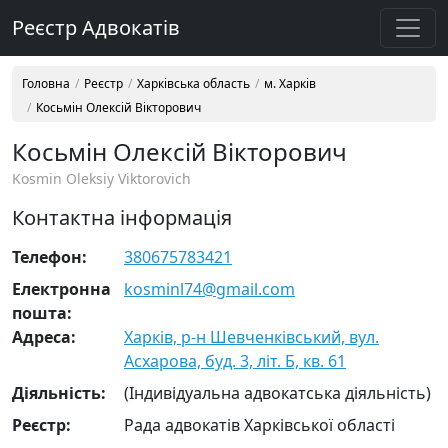
Реєстр Адвокатів
Головна
Реєстр
Харківська область
м. Харків
Косьмін Олексій Вікторович
Косьмін Олексій Вікторович
Kosmin Oleksiy Viktorovich
Контактна інформація
Телефон:
380675783421
Електронна
kosminl74@gmail.com
пошта:
Адреса:
Харків, р-н Шевченківський, вул.
Асхарова, буд. 3, літ. Б, кв. 61
Діяльність:
(Індивідуальна адвокатська діяльність)
Реєстр:
Рада адвокатів Харківської області