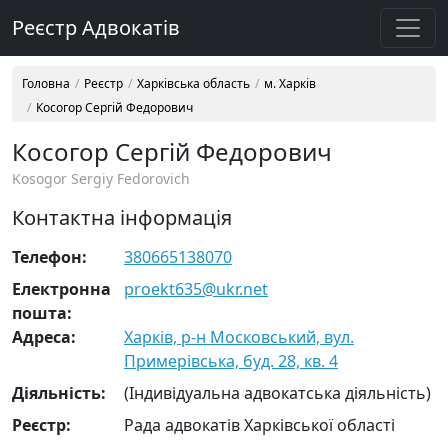
Реєстр Адвокатів
Головна
Реєстр
Харківська область
м. Харків
Косогор Сергій Федорович
Косогор Сергій Федорович
Kosogor Sergiy Fedorovich
Контактна інформація
Телефон:
380665138070
Електронна
proekt635@ukr.net
пошта:
Адреса:
Харків, р-н Московський, вул.
Примерівська, буд. 28, кв. 4
Діяльність:
(Індивідуальна адвокатська діяльність)
Реєстр:
Рада адвокатів Харківської області