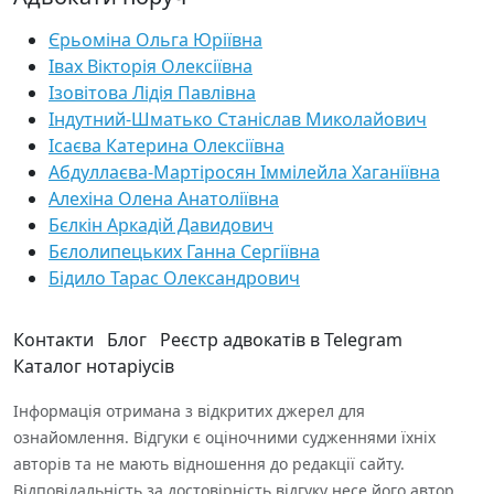
Єрьоміна Ольга Юріївна
Івах Вікторія Олексіївна
Ізовітова Лідія Павлівна
Індутний-Шматько Станіслав Миколайович
Ісаєва Катерина Олексіївна
Абдуллаєва-Мартіросян Іммілейла Хаганіївна
Алехіна Олена Анатоліївна
Бєлкін Аркадій Давидович
Бєлолипецьких Ганна Сергіївна
Бідило Тарас Олександрович
Контакти
Блог
Реєстр адвокатів в Telegram
Каталог нотаріусів
Інформація отримана з відкритих джерел для
ознайомлення. Відгуки є оціночними судженнями їхніх
авторів та не мають відношення до редакції сайту.
Відповідальність за достовірність відгуку несе його автор.