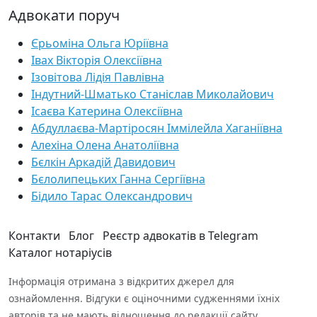
Адвокати поруч
Єрьоміна Ольга Юріївна
Івах Вікторія Олексіївна
Ізовітова Лідія Павлівна
Індутний-Шматько Станіслав Миколайович
Ісаєва Катерина Олексіївна
Абдуллаєва-Мартіросян Іммілейла Хаганіївна
Алехіна Олена Анатоліївна
Бєлкін Аркадій Давидович
Бєлолипецьких Ганна Сергіївна
Бідило Тарас Олександрович
Контакти
Блог
Реєстр адвокатів в Telegram
Каталог нотаріусів
Інформація отримана з відкритих джерел для
ознайомлення. Відгуки є оціночними судженнями їхніх
авторів та не мають відношення до редакції сайту.