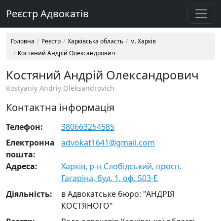
Реєстр Адвокатів
Головна
Реєстр
Харківська область
м. Харків
Костяний Андрій Олександрович
Костяний Андрій Олександрович
Kostyaniy Andriy Oleksandrovich
Контактна інформація
Телефон:
380663254585
Електронна
advokat1641@gmail.com
пошта:
Адреса:
Харків, р-н Слобідський, просп.
Гагаріна, буд. 1, оф. 503-Е
Діяльність:
в Адвокатське бюро: "АНДРІЯ
КОСТЯНОГО"