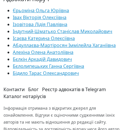
Єрьоміна Ольга Юріївна
Івах Вікторія Олексіївна
Ізовітова Лідія Павлівна
Індутний-Шматько Станіслав Миколайович
Ісаєва Катерина Олексіївна
Абдуллаєва-Мартіросян Іммілейла Хаганіївна
Алехіна Олена Анатоліївна
Бєлкін Аркадій Давидович
Бєлолипецьких Ганна Сергіївна
Бідило Тарас Олександрович
Контакти
Блог
Реєстр адвокатів в Telegram
Каталог нотаріусів
Інформація отримана з відкритих джерел для
ознайомлення. Відгуки є оціночними судженнями їхніх
авторів та не мають відношення до редакції сайту.
Відповідальність за достовірність відгуку несе його автор.