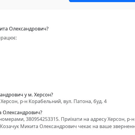
кита Олександрович?
працює:
андрович у м. Херсон?
ерсон, р-н Корабельний, вул. Патона, буд. 4
та Олександрович?
омерами, 380954253315. Приїхати на адресу Херсон, р-н
ат Козачук Микита Олександрович чекає на ваше зверненн