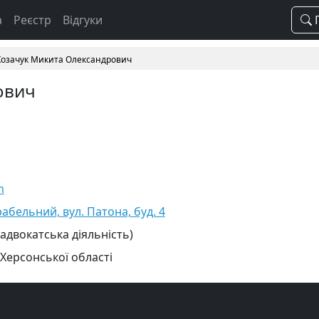
а
Реєстр
Відгуки
П
Козачук Микита Олександрович
ович
m
абельний, вул. Патона, буд. 4
 адвокатська діяльність)
 Херсонської області