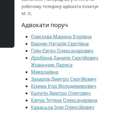
робочому телефону адвоката Козачук
М. О.
Адвокати поруч
Єлисєєва Марина Ігорівна
Варняк Наталія Сергіївна
Гілін Євген Олександрович
Дробіков Данило Сергійович
Жованник Лариса
Миколаївна
Захаров Дмитро Сергійович
Кізима Ігор Володимирович
Калугін Дмитро Олегович
Капур Тетяна Олександрівна
Карасьов Ілля Олексійович