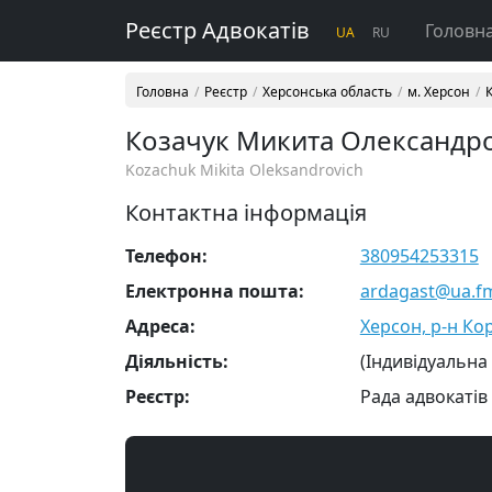
Реєстр Адвокатів
Головн
UA
RU
Головна
Реєстр
Херсонська область
м. Херсон
Козачук Микита Олександр
Kozachuk Mikita Oleksandrovich
Контактна інформація
Телефон:
380954253315
Електронна пошта:
ardagast@ua.f
Адреса:
Херсон, р-н Кор
Діяльність:
(Індивідуальна
Реєстр:
Рада адвокатів