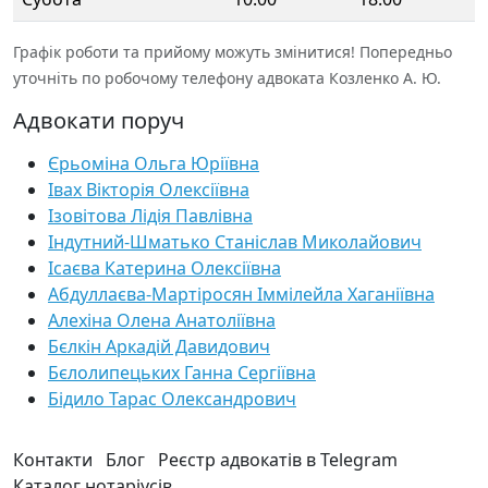
Графік роботи та прийому можуть змінитися! Попередньо
уточніть по робочому телефону адвоката Козленко А. Ю.
Адвокати поруч
Єрьоміна Ольга Юріївна
Івах Вікторія Олексіївна
Ізовітова Лідія Павлівна
Індутний-Шматько Станіслав Миколайович
Ісаєва Катерина Олексіївна
Абдуллаєва-Мартіросян Іммілейла Хаганіївна
Алехіна Олена Анатоліївна
Бєлкін Аркадій Давидович
Бєлолипецьких Ганна Сергіївна
Бідило Тарас Олександрович
Контакти
Блог
Реєстр адвокатів в Telegram
Каталог нотаріусів