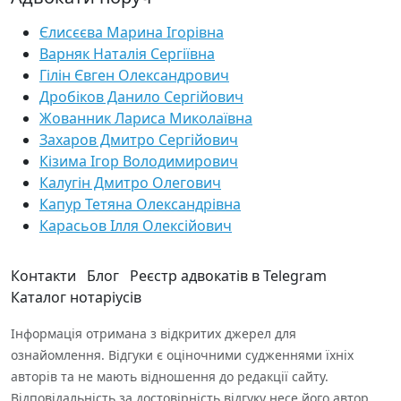
Єлисєєва Марина Ігорівна
Варняк Наталія Сергіївна
Гілін Євген Олександрович
Дробіков Данило Сергійович
Жованник Лариса Миколаївна
Захаров Дмитро Сергійович
Кізима Ігор Володимирович
Калугін Дмитро Олегович
Капур Тетяна Олександрівна
Карасьов Ілля Олексійович
Контакти
Блог
Реєстр адвокатів в Telegram
Каталог нотаріусів
Інформація отримана з відкритих джерел для
ознайомлення. Відгуки є оціночними судженнями їхніх
авторів та не мають відношення до редакції сайту.
Відповідальність за достовірність відгуку несе його автор.