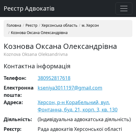
Реєстр Адвокатів
Головна
Реєстр
Херсонська область
м. Херсон
Кознова Оксана Олександрівна
Кознова Оксана Олександрівна
Koznova Oksana Oleksandrivna
Контактна інформація
Телефон:
380952817618
Електронна
kseniya3011197@gmail.com
пошта:
Адреса:
Херсон, р-н Корабельний, вул.
Фонтанна, буд. 21, корп. 3, кв. 130
Діяльність:
(Індивідуальна адвокатська діяльність)
Реєстр:
Рада адвокатів Херсонської області