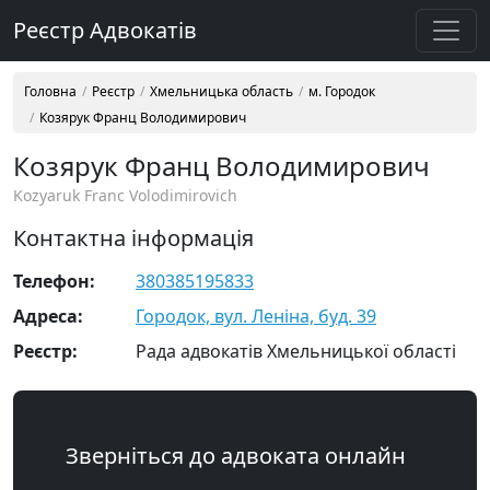
Реєстр Адвокатів
Головна
Реєстр
Хмельницька область
м. Городок
Козярук Франц Володимирович
Козярук Франц Володимирович
Kozyaruk Franc Volodimirovich
Контактна інформація
Телефон:
380385195833
Адреса:
Городок, вул. Леніна, буд. 39
Реєстр:
Рада адвокатів Хмельницької області
Зверніться до адвоката онлайн