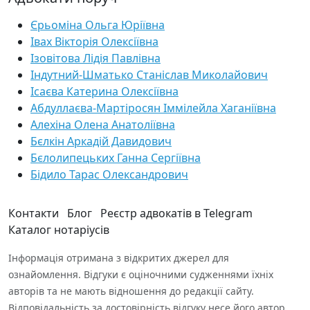
Єрьоміна Ольга Юріївна
Івах Вікторія Олексіївна
Ізовітова Лідія Павлівна
Індутний-Шматько Станіслав Миколайович
Ісаєва Катерина Олексіївна
Абдуллаєва-Мартіросян Іммілейла Хаганіївна
Алехіна Олена Анатоліївна
Бєлкін Аркадій Давидович
Бєлолипецьких Ганна Сергіївна
Бідило Тарас Олександрович
Контакти
Блог
Реєстр адвокатів в Telegram
Каталог нотаріусів
Інформація отримана з відкритих джерел для
ознайомлення. Відгуки є оціночними судженнями їхніх
авторів та не мають відношення до редакції сайту.
Відповідальність за достовірність відгуку несе його автор.