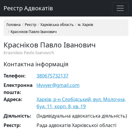
Реєстр Адвокатів
Головна
Реєстр
Харківська область
м. Харків
Красніков Павло Іванович
Красніков Павло Іванович
Krasnikov Pavlo Ivanovich
Контактна інформація
Телефон:
380675732137
Електронна
l4vvyer@gmail.com
пошта:
Адреса:
Харків, р-н Слобідський, вул. Молочна,
буд. 11, корп. 8, кв. 19
Діяльність:
(Індивідуальна адвокатська діяльність)
Реєстр:
Рада адвокатів Харківської області