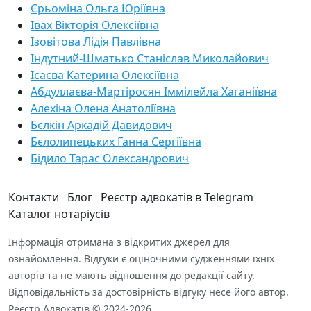
Єрьоміна Ольга Юріївна
Івах Вікторія Олексіївна
Ізовітова Лідія Павлівна
Індутний-Шматько Станіслав Миколайович
Ісаєва Катерина Олексіївна
Абдуллаєва-Мартіросян Іммілейла Хаганіївна
Алехіна Олена Анатоліївна
Бєлкін Аркадій Давидович
Бєлолипецьких Ганна Сергіївна
Бідило Тарас Олександрович
Контакти
Блог
Реєстр адвокатів в Telegram
Каталог нотаріусів
Інформація отримана з відкритих джерел для
ознайомлення. Відгуки є оціночними судженнями їхніх
авторів та не мають відношення до редакції сайту.
Відповідальність за достовірність відгуку несе його автор.
Реєстр Адвокатів © 2024-2026