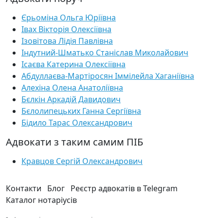
Єрьоміна Ольга Юріївна
Івах Вікторія Олексіївна
Ізовітова Лідія Павлівна
Індутний-Шматько Станіслав Миколайович
Ісаєва Катерина Олексіївна
Абдуллаєва-Мартіросян Іммілейла Хаганіївна
Алехіна Олена Анатоліївна
Бєлкін Аркадій Давидович
Бєлолипецьких Ганна Сергіївна
Бідило Тарас Олександрович
Адвокати з таким самим ПІБ
Кравцов Сергій Олександрович
Контакти
Блог
Реєстр адвокатів в Telegram
Каталог нотаріусів