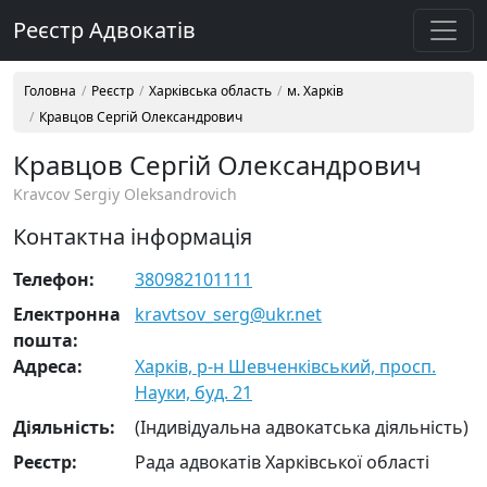
Реєстр Адвокатів
Головна
Реєстр
Харківська область
м. Харків
Кравцов Сергій Олександрович
Кравцов Сергій Олександрович
Kravcov Sergiy Oleksandrovich
Контактна інформація
Телефон:
380982101111
Електронна
kravtsov_serg@ukr.net
пошта:
Адреса:
Харків, р-н Шевченківський, просп.
Науки, буд. 21
Діяльність:
(Індивідуальна адвокатська діяльність)
Реєстр:
Рада адвокатів Харківської області