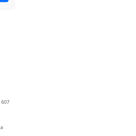
 607
на