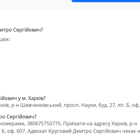
митро Сергійович?
цює:
йович у м. Харків?
в, р-н Шевченківський, просп. Науки, буд. 27, літ. Б, оф.
тро Сергійович?
омерами, 380675750775. Приїхати на адресу Харків, р-н
т. Б, оф. 607. Адвокат Круговий Дмитро Сергійович чекає 