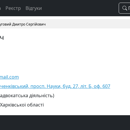
а
Реєстр
Відгуки
П
уговий Дмитро Сергійович
ич
mail.com
ченківський, просп. Науки, буд. 27, літ. Б, оф. 607
 адвокатська діяльність)
Харківської області