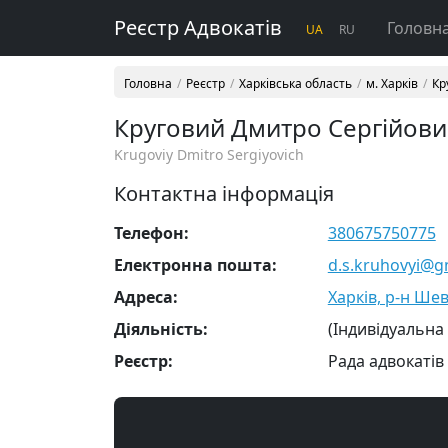
Реєстр Адвокатів
Головн
UA
RU
Головна
Реєстр
Харківська область
м. Харків
Кр
Круговий Дмитро Сергійов
Krugoviy Dmitro Sergiyovich
Контактна інформація
Телефон:
380675750775
Електронна пошта:
d.s.kruhovyi@g
Адреса:
Харків, р-н Шев
Діяльність:
(Індивідуальна
Реєстр:
Рада адвокатів 