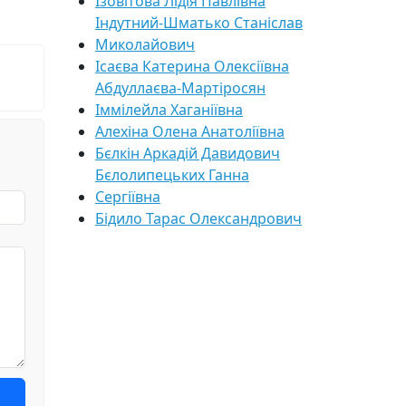
Ізовітова Лідія Павлівна
Індутний-Шматько Станіслав
Миколайович
Ісаєва Катерина Олексіївна
Абдуллаєва-Мартіросян
Іммілейла Хаганіївна
Алехіна Олена Анатоліївна
Бєлкін Аркадій Давидович
Бєлолипецьких Ганна
Сергіївна
Бідило Тарас Олександрович