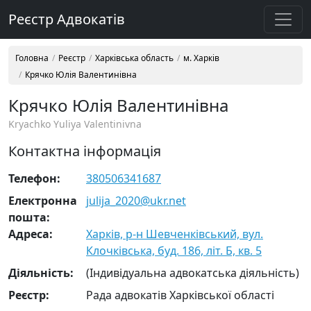
Реєстр Адвокатів
Головна
Реєстр
Харківська область
м. Харків
Крячко Юлія Валентинівна
Крячко Юлія Валентинівна
Kryachko Yuliya Valentinivna
Контактна інформація
Телефон:
380506341687
Електронна
julija_2020@ukr.net
пошта:
Адреса:
Харків, р-н Шевченківський, вул.
Клочківська, буд. 186, літ. Б, кв. 5
Діяльність:
(Індивідуальна адвокатська діяльність)
Реєстр:
Рада адвокатів Харківської області