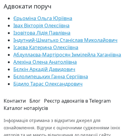
Адвокати поруч
Єрьоміна Ольга Юріївна
Івах Вікторія Олексіївна
Ізовітова Лідія Павлівна
Індутний-Шматько Станіслав Миколайович
Ісаєва Катерина Олексіївна
Абдуллаєва-Мартіросян Іммілейла Хаганіївна
Алехіна Олена Анатоліївна
Бєлкін Аркадій Давидович
Бєлолипецьких Ганна Сергіївна
Бідило Тарас Олександрович
Контакти
Блог
Реєстр адвокатів в Telegram
Каталог нотаріусів
Інформація отримана з відкритих джерел для
ознайомлення. Відгуки є оціночними судженнями їхніх
авторів та не мають відношення до редакції сайту.