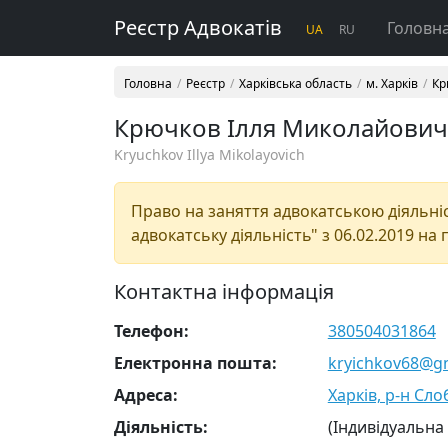
Реєстр Адвокатів
Головн
UA
RU
Головна
Реєстр
Харківська область
м. Харків
Кр
Крючков Ілля Миколайович
Kryuchkov Illya Mikolayovich
Право на заняття адвокатською діяльніст
адвокатську діяльність" з 06.02.2019 на 
Контактна інформація
Телефон:
380504031864
Електронна пошта:
kryichkov68@g
Адреса:
Харків, р-н Сло
Діяльність:
(Індивідуальна