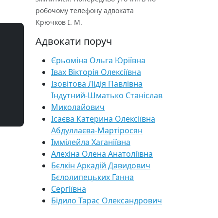
робочому телефону адвоката
Крючков І. М.
Адвокати поруч
Єрьоміна Ольга Юріївна
Івах Вікторія Олексіївна
Ізовітова Лідія Павлівна
Індутний-Шматько Станіслав
Миколайович
Ісаєва Катерина Олексіївна
Абдуллаєва-Мартіросян
Іммілейла Хаганіївна
Алехіна Олена Анатоліївна
Бєлкін Аркадій Давидович
Бєлолипецьких Ганна
Сергіївна
Бідило Тарас Олександрович