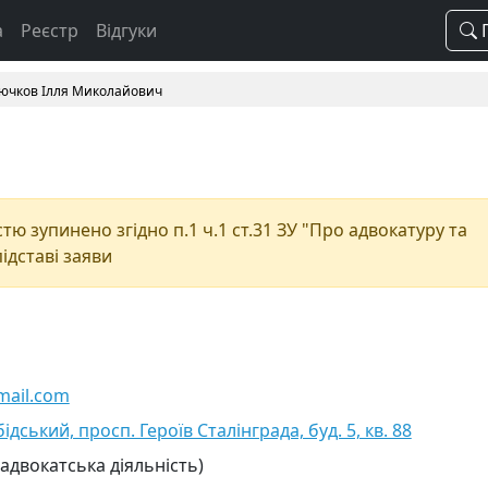
а
Реєстр
Відгуки
П
ючков Ілля Миколайович
ю зупинено згідно п.1 ч.1 ст.31 ЗУ "Про адвокатуру та
підставі заяви
mail.com
бідський, просп. Героїв Сталінграда, буд. 5, кв. 88
 адвокатська діяльність)