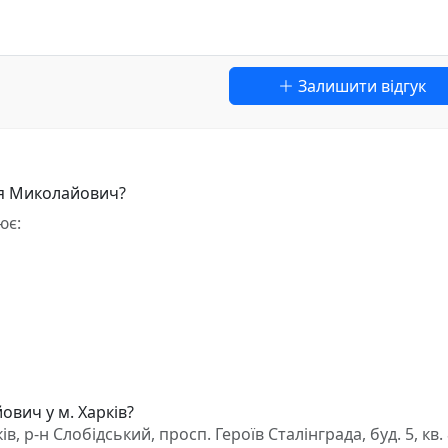
Залишити відгук
ля Миколайович?
ює:
ович у м. Харків?
 р-н Слобідський, просп. Героїв Сталінграда, буд. 5, кв.