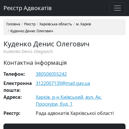
Реєстр Адвокатів
Головна
Реєстр
Харківська область
м. Харків
Куденко Денис Олегович
Куденко Денис Олегович
Kudenko Denis Olegovich
Контактна інформація
Телефон:
380506055242
Електронна
3122007139@mail.gav.ua
пошта:
Адреса:
Харків, р-н Київський, вул. Ак.
Проскури, буд. 1
Реєстр:
Рада адвокатів Харківської області