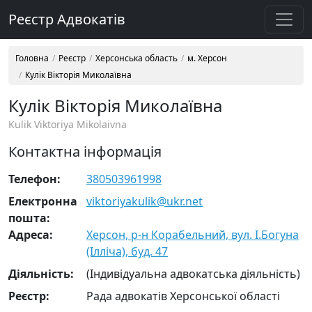
Реєстр Адвокатів
Головна
Реєстр
Херсонська область
м. Херсон
Кулік Вікторія Миколаївна
Кулік Вікторія Миколаївна
Kulik Viktoriya Mikolaivna
Контактна інформація
Телефон:
380503961998
Електронна
viktoriyakulik@ukr.net
пошта:
Адреса:
Херсон, р-н Корабельний, вул. І.Богуна
(Ілліча), буд. 47
Діяльність:
(Індивідуальна адвокатська діяльність)
Реєстр:
Рада адвокатів Херсонської області