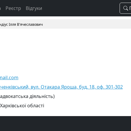
а
Реєстр
Відгуки
П
ндіус Ілля В'ячеславович
mail.com
ченківський, вул. Отакара Яроша, буд. 18, оф. 301-302
 адвокатська діяльність)
Харківської області