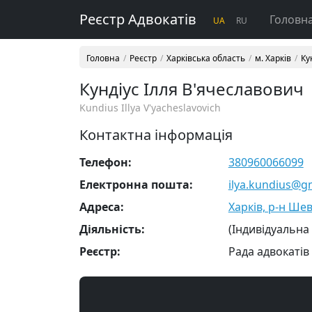
Реєстр Адвокатів
Головн
UA
RU
Головна
Реєстр
Харківська область
м. Харків
Ку
Кундіус Ілля В'ячеславович
Kundius Illya V'yacheslavovich
Контактна інформація
Телефон:
380960066099
Електронна пошта:
ilya.kundius@g
Адреса:
Харків, р-н Шев
Діяльність:
(Індивідуальна
Реєстр:
Рада адвокатів 