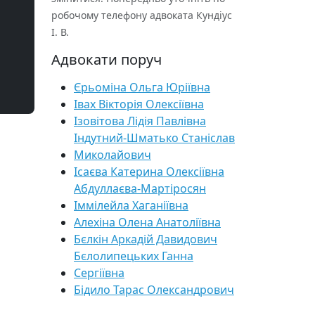
робочому телефону адвоката Кундіус
І. В.
Адвокати поруч
Єрьоміна Ольга Юріївна
Івах Вікторія Олексіївна
Ізовітова Лідія Павлівна
Індутний-Шматько Станіслав
Миколайович
Ісаєва Катерина Олексіївна
Абдуллаєва-Мартіросян
Іммілейла Хаганіївна
Алехіна Олена Анатоліївна
Бєлкін Аркадій Давидович
Бєлолипецьких Ганна
Сергіївна
Бідило Тарас Олександрович