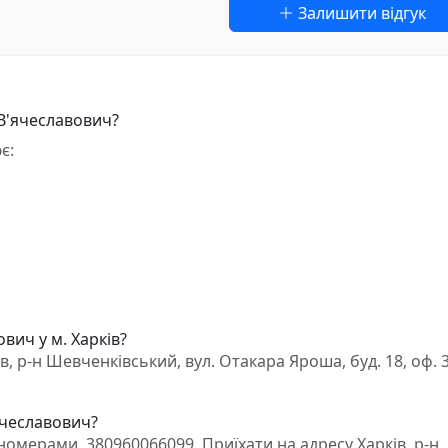
Залишити відгук
 В'ячеславович?
є:
вич у м. Харків?
в, р-н Шевченківський, вул. Отакара Яроша, буд. 18, оф. 
'ячеславович?
омерами, 380960066099. Приїхати на адресу Харків, р-н