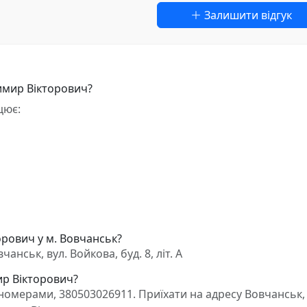
Залишити відгук
имир Вікторович?
цює:
орович у м. Вовчанськ?
нськ, вул. Войкова, буд. 8, літ. А
ир Вікторович?
омерами, 380503026911. Приїхати на адресу Вовчанськ, 