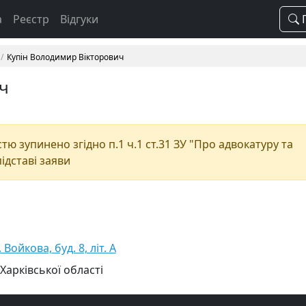
а
Реєстр
Відгуки
П
Купін Володимир Вікторович
ч
ю зупинено згідно п.1 ч.1 ст.31 ЗУ "Про адвокатуру та
підставі заяви
Войкова, буд. 8, літ. А
Харківської області