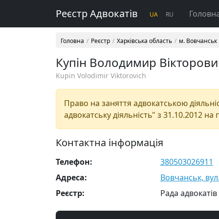
Реєстр Адвокатів
Головн
UA
RU
Головна
Реєстр
Харківська область
м. Вовчанськ
Купін Володимир Вікторови
Kupin Volodimir Viktorovich
Право на заняття адвокатською діяльніст
адвокатську діяльність" з 31.10.2012 на 
Контактна інформація
Телефон:
380503026911
Адреса:
Вовчанськ, вул. 
Реєстр:
Рада адвокатів 