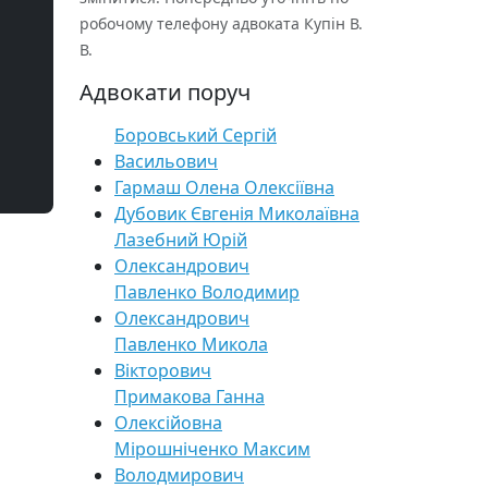
робочому телефону адвоката Купін В.
В.
Адвокати поруч
Боровський Сергій
Васильович
Гармаш Олена Олексіївна
Дубовик Євгенія Миколаївна
Лазебний Юрій
Олександрович
Павленко Володимир
Олександрович
Павленко Микола
Вікторович
Примакова Ганна
Олексійовна
Мірошніченко Максим
Володмирович