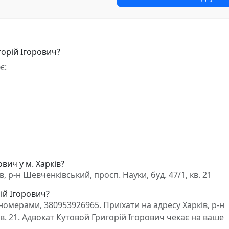
горій Ігорович?
є:
вич у м. Харків?
, р-н Шевченківський, просп. Науки, буд. 47/1, кв. 21
ій Ігорович?
омерами, 380953926965. Приїхати на адресу Харків, р-н
кв. 21. Адвокат Кутовой Григорій Ігорович чекає на ваше