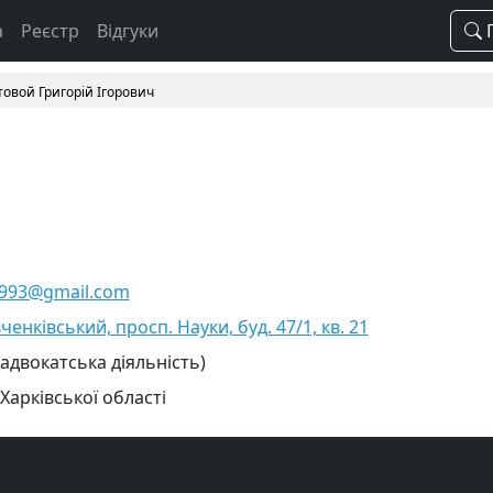
а
Реєстр
Відгуки
П
товой Григорій Ігорович
1993@gmail.com
ченківський, просп. Науки, буд. 47/1, кв. 21
 адвокатська діяльність)
Харківської області