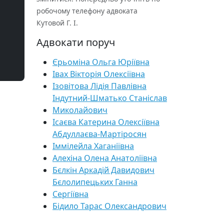
робочому телефону адвоката
Кутовой Г. І.
Адвокати поруч
Єрьоміна Ольга Юріївна
Івах Вікторія Олексіївна
Ізовітова Лідія Павлівна
Індутний-Шматько Станіслав
Миколайович
Ісаєва Катерина Олексіївна
Абдуллаєва-Мартіросян
Іммілейла Хаганіївна
Алехіна Олена Анатоліївна
Бєлкін Аркадій Давидович
Бєлолипецьких Ганна
Сергіївна
Бідило Тарас Олександрович