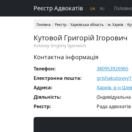
Реєстр Адвокатів
Головн
UA
RU
Головна
Реєстр
Харківська область
м. Харків
Ку
Кутовой Григорій Ігорович
Kutovoy Grigoriy Igorovich
Контактна інформація
Телефон:
380953926965
Електронна пошта:
grishakutovoy
Адреса:
Харків, р-н Шев
Діяльність:
(Індивідуальна
Реєстр:
Рада адвокатів 