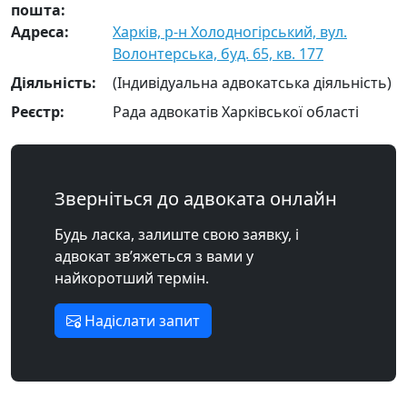
пошта:
Адреса:
Харків, р-н Холодногірський, вул.
Волонтерська, буд. 65, кв. 177
Діяльність:
(Індивідуальна адвокатська діяльність)
Реєстр:
Рада адвокатів Харківської області
Зверніться до адвоката онлайн
Будь ласка, залиште свою заявку, і
адвокат зв’яжеться з вами у
найкоротший термін.
Надіслати запит