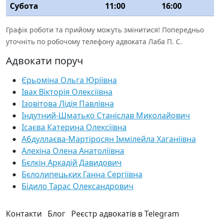
Субота
11:00
16:00
Графік роботи та прийому можуть змінитися! Попередньо
уточніть по робочому телефону адвоката Лаба П. С.
Адвокати поруч
Єрьоміна Ольга Юріївна
Івах Вікторія Олексіївна
Ізовітова Лідія Павлівна
Індутний-Шматько Станіслав Миколайович
Ісаєва Катерина Олексіївна
Абдуллаєва-Мартіросян Іммілейла Хаганіївна
Алехіна Олена Анатоліївна
Бєлкін Аркадій Давидович
Бєлолипецьких Ганна Сергіївна
Бідило Тарас Олександрович
Контакти
Блог
Реєстр адвокатів в Telegram