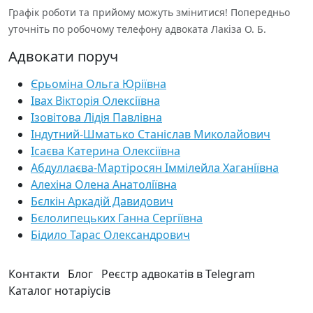
Графік роботи та прийому можуть змінитися! Попередньо
уточніть по робочому телефону адвоката Лакіза О. Б.
Адвокати поруч
Єрьоміна Ольга Юріївна
Івах Вікторія Олексіївна
Ізовітова Лідія Павлівна
Індутний-Шматько Станіслав Миколайович
Ісаєва Катерина Олексіївна
Абдуллаєва-Мартіросян Іммілейла Хаганіївна
Алехіна Олена Анатоліївна
Бєлкін Аркадій Давидович
Бєлолипецьких Ганна Сергіївна
Бідило Тарас Олександрович
Контакти
Блог
Реєстр адвокатів в Telegram
Каталог нотаріусів