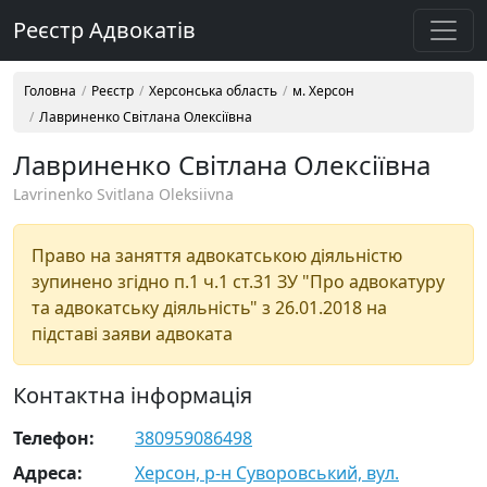
Реєстр Адвокатів
Головна
Реєстр
Херсонська область
м. Херсон
Лавриненко Світлана Олексіївна
Лавриненко Світлана Олексіївна
Lavrinenko Svitlana Oleksiivna
Право на заняття адвокатською діяльністю
зупинено згідно п.1 ч.1 ст.31 ЗУ "Про адвокатуру
та адвокатську діяльність" з 26.01.2018 на
підставі заяви адвоката
Контактна інформація
Телефон:
380959086498
Адреса:
Херсон, р-н Суворовський, вул.