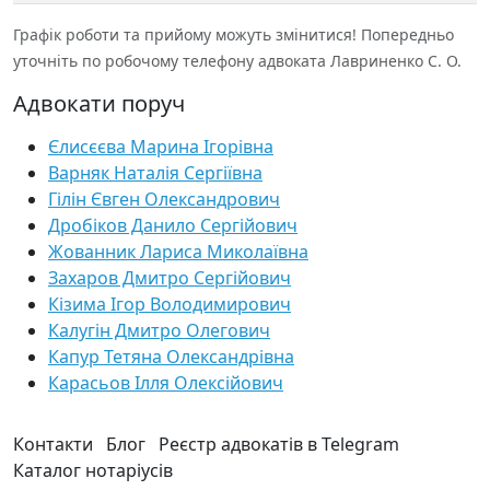
Графік роботи та прийому можуть змінитися! Попередньо
уточніть по робочому телефону адвоката Лавриненко С. О.
Адвокати поруч
Єлисєєва Марина Ігорівна
Варняк Наталія Сергіївна
Гілін Євген Олександрович
Дробіков Данило Сергійович
Жованник Лариса Миколаївна
Захаров Дмитро Сергійович
Кізима Ігор Володимирович
Калугін Дмитро Олегович
Капур Тетяна Олександрівна
Карасьов Ілля Олексійович
Контакти
Блог
Реєстр адвокатів в Telegram
Каталог нотаріусів