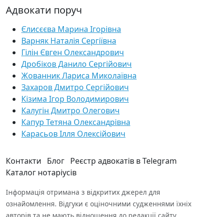
Адвокати поруч
Єлисєєва Марина Ігорівна
Варняк Наталія Сергіївна
Гілін Євген Олександрович
Дробіков Данило Сергійович
Жованник Лариса Миколаївна
Захаров Дмитро Сергійович
Кізима Ігор Володимирович
Калугін Дмитро Олегович
Капур Тетяна Олександрівна
Карасьов Ілля Олексійович
Контакти
Блог
Реєстр адвокатів в Telegram
Каталог нотаріусів
Інформація отримана з відкритих джерел для
ознайомлення. Відгуки є оціночними судженнями їхніх
авторів та не мають відношення до редакції сайту.