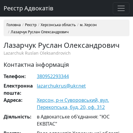
Реєстр Адвокатів
Головна
Реєстр
Херсонська область
м. Херсон
Лазарчук Руслан Олександрович
Лазарчук Руслан Олександрович
Lazarchuk Ruslan Oleksandrovich
Контактна інформація
Телефон:
380952293344
Електронна
lazarchukrus@ukr.net
пошта:
Адреса:
Херсон, р-н Суворовський, вул.
Перекопська, буд. 20, оф. 312
Діяльність:
в Адвокатське об'єднання: "ЮС
ЕКВІТАС"