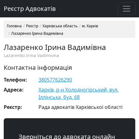
Реєстр Адвокатів
Головна
Реєстр
Харківська область
м. Харків
Лазаренко Ірина Вадимівна
Лазаренко Ірина Вадимівна
Lazarenko Irina Vadimivna
Контактна інформація
Телефон:
380577626290
Адреса:
Харків, р-н Холодногірський, вул.
Іллінська, буд. 68
Реєстр:
Рада адвокатів Харківської області
Зверніться до адвоката онлайн