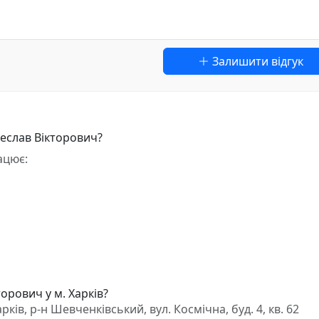
Залишити відгук
чеслав Вікторович?
ацює:
орович у м. Харків?
ів, р-н Шевченківський, вул. Космічна, буд. 4, кв. 62