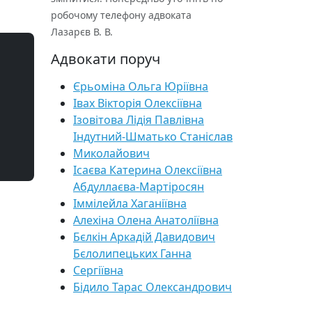
робочому телефону адвоката
Лазарєв В. В.
Адвокати поруч
Єрьоміна Ольга Юріївна
Івах Вікторія Олексіївна
Ізовітова Лідія Павлівна
Індутний-Шматько Станіслав
Миколайович
Ісаєва Катерина Олексіївна
Абдуллаєва-Мартіросян
Іммілейла Хаганіївна
Алехіна Олена Анатоліївна
Бєлкін Аркадій Давидович
Бєлолипецьких Ганна
Сергіївна
Бідило Тарас Олександрович