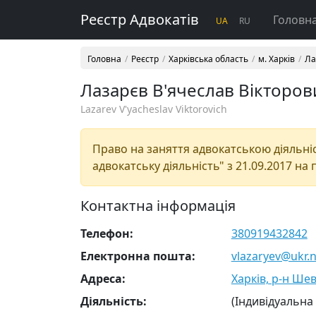
Реєстр Адвокатів
Головн
UA
RU
Головна
Реєстр
Харківська область
м. Харків
Ла
Лазарєв В'ячеслав Вікторов
Lazarev V'yacheslav Viktorovich
Право на заняття адвокатською діяльніст
адвокатську діяльність" з 21.09.2017 на 
Контактна інформація
Телефон:
380919432842
Електронна пошта:
vlazaryev@ukr.n
Адреса:
Харків, р-н Шев
Діяльність:
(Індивідуальна