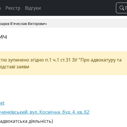
а
Реєстр
Відгуки
П
зарєв В'ячеслав Вікторович
ич
ю зупинено згідно п.1 ч.1 ст.31 ЗУ "Про адвокатуру та
підставі заяви
et
ченківський, вул. Космічна, буд. 4, кв. 62
 адвокатська діяльність)