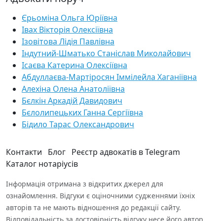
Єрьоміна Ольга Юріївна
Івах Вікторія Олексіївна
Ізовітова Лідія Павлівна
Індутний-Шматько Станіслав Миколайович
Ісаєва Катерина Олексіївна
Абдуллаєва-Мартіросян Іммілейла Хаганіївна
Алехіна Олена Анатоліївна
Бєлкін Аркадій Давидович
Бєлолипецьких Ганна Сергіївна
Бідило Тарас Олександрович
Контакти
Блог
Реєстр адвокатів в Telegram
Каталог нотаріусів
Інформація отримана з відкритих джерел для
ознайомлення. Відгуки є оціночними судженнями їхніх
авторів та не мають відношення до редакції сайту.
Відповідальність за достовірність відгуку несе його автор.