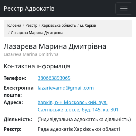
Реєстр Адвокатів
Головна
Реєстр
Харківська область
м. Харків
Лазарєва Марина Дмитрівна
Лазарєва Марина Дмитрівна
Lazareva Marina Dmitrivna
Контактна інформація
Телефон:
380663893065
Електронна
lazarievamd@gmail.com
пошта:
Адреса:
Харків, р-н Московський, вул.
Салтівське шоссе, буд. 145, кв. 301
Діяльність:
(Індивідуальна адвокатська діяльність)
Реєстр:
Рада адвокатів Харківської області