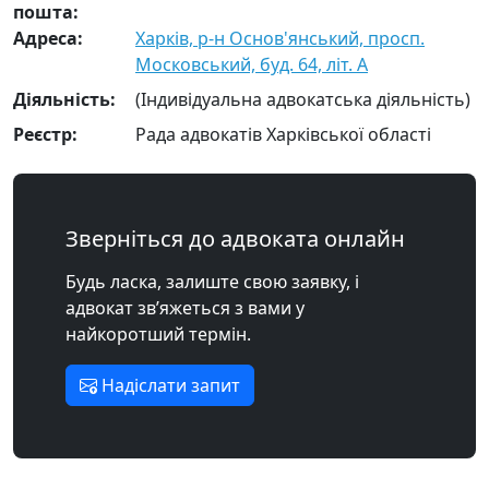
пошта:
Адреса:
Харків, р-н Основ'янський, просп.
Московський, буд. 64, літ. А
Діяльність:
(Індивідуальна адвокатська діяльність)
Реєстр:
Рада адвокатів Харківської області
Зверніться до адвоката онлайн
Будь ласка, залиште свою заявку, і
адвокат зв’яжеться з вами у
найкоротший термін.
Надіслати запит