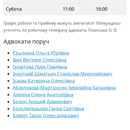
Субота
11:00
16:00
Графік роботи та прийому можуть змінитися! Попередньо
уточніть по робочому телефону адвоката Ліханська О. В.
Адвокати поруч
Єрьоміна Ольга Юріївна
Івах Вікторія Олексіївна
Ізовітова Лідія Павлівна
Індутний-Шматько Станіслав Миколайович
Ісаєва Катерина Олексіївна
Абдуллаєва-Мартіросян Іммілейла Хаганіївна
Алехіна Олена Анатоліївна
Бєлкін Аркадій Давидович
Бєлолипецьких Ганна Сергіївна
Бідило Тарас Олександрович