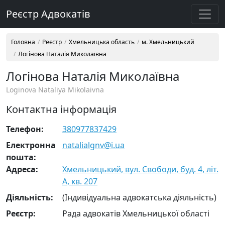
Реєстр Адвокатів
Головна
Реєстр
Хмельницька область
м. Хмельницький
Логінова Наталія Миколаївна
Логінова Наталія Миколаївна
Loginova Nataliya Mikolaivna
Контактна інформація
Телефон:
380977837429
Електронна
natalialgnv@i.ua
пошта:
Адреса:
Хмельницький, вул. Свободи, буд. 4, літ.
А, кв. 207
Діяльність:
(Індивідуальна адвокатська діяльність)
Реєстр:
Рада адвокатів Хмельницької області