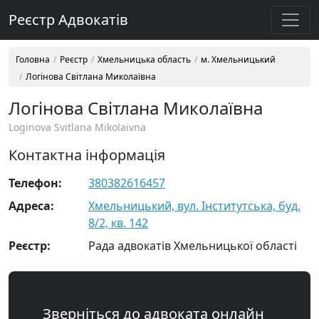
Реєстр Адвокатів
Головна
Реєстр
Хмельницька область
м. Хмельницький
Логінова Світлана Миколаївна
Логінова Світлана Миколаївна
Loginova Svitlana Mikolaivna
Контактна інформація
Телефон:
380382616457
Адреса:
Хмельницький, вул. Інститутська, буд.
8/2, кв. 142
Реєстр:
Рада адвокатів Хмельницької області
Зверніться до адвоката онлайн