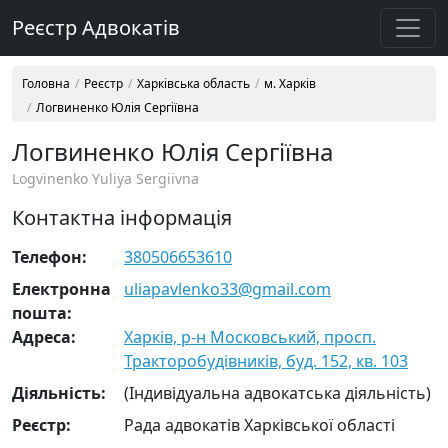
Реєстр Адвокатів
Головна
Реєстр
Харківська область
м. Харків
Логвиненко Юлія Сергіївна
Логвиненко Юлія Сергіївна
Logvinenko Yuliya Sergiivna
Контактна інформація
Телефон:
380506653610
Електронна
uliapavlenko33@gmail.com
пошта:
Адреса:
Харків, р-н Московський, просп.
Тракторобудівників, буд. 152, кв. 103
Діяльність:
(Індивідуальна адвокатська діяльність)
Реєстр:
Рада адвокатів Харківської області