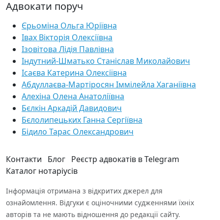
Адвокати поруч
Єрьоміна Ольга Юріївна
Івах Вікторія Олексіївна
Ізовітова Лідія Павлівна
Індутний-Шматько Станіслав Миколайович
Ісаєва Катерина Олексіївна
Абдуллаєва-Мартіросян Іммілейла Хаганіївна
Алехіна Олена Анатоліївна
Бєлкін Аркадій Давидович
Бєлолипецьких Ганна Сергіївна
Бідило Тарас Олександрович
Контакти
Блог
Реєстр адвокатів в Telegram
Каталог нотаріусів
Інформація отримана з відкритих джерел для
ознайомлення. Відгуки є оціночними судженнями їхніх
авторів та не мають відношення до редакції сайту.