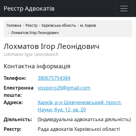
Реєстр Адвокатів
Головна
Реєстр
Харківська область
м. Харків
Лохматов Ігор Леонідович
Лохматов Ігор Леонідович
Lohmatov Igor Leonidovich
Контактна інформація
Телефон:
380675754384
Електронна
vosporo26@gmail.com
пошта:
Адреса:
Харків, р-н Шевченківський, просп.
Науки, буд. 12, кв. 20
Діяльність:
(Індивідуальна адвокатська діяльність)
Реєстр:
Рада адвокатів Харківської області