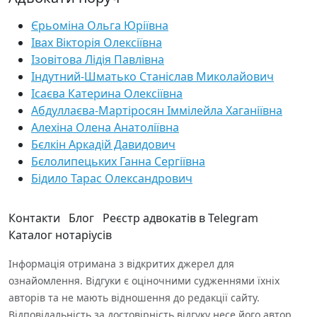
Єрьоміна Ольга Юріївна
Івах Вікторія Олексіївна
Ізовітова Лідія Павлівна
Індутний-Шматько Станіслав Миколайович
Ісаєва Катерина Олексіївна
Абдуллаєва-Мартіросян Іммілейла Хаганіївна
Алехіна Олена Анатоліївна
Бєлкін Аркадій Давидович
Бєлолипецьких Ганна Сергіївна
Бідило Тарас Олександрович
Контакти
Блог
Реєстр адвокатів в Telegram
Каталог нотаріусів
Інформація отримана з відкритих джерел для
ознайомлення. Відгуки є оціночними судженнями їхніх
авторів та не мають відношення до редакції сайту.
Відповідальність за достовірність відгуку несе його автор.