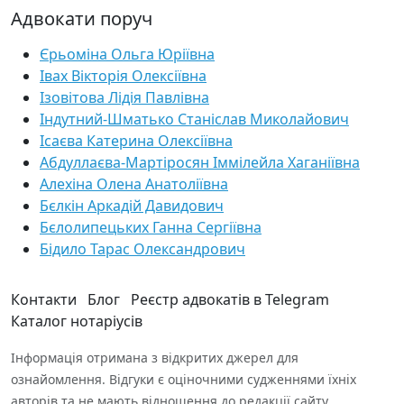
Адвокати поруч
Єрьоміна Ольга Юріївна
Івах Вікторія Олексіївна
Ізовітова Лідія Павлівна
Індутний-Шматько Станіслав Миколайович
Ісаєва Катерина Олексіївна
Абдуллаєва-Мартіросян Іммілейла Хаганіївна
Алехіна Олена Анатоліївна
Бєлкін Аркадій Давидович
Бєлолипецьких Ганна Сергіївна
Бідило Тарас Олександрович
Контакти
Блог
Реєстр адвокатів в Telegram
Каталог нотаріусів
Інформація отримана з відкритих джерел для
ознайомлення. Відгуки є оціночними судженнями їхніх
авторів та не мають відношення до редакції сайту.