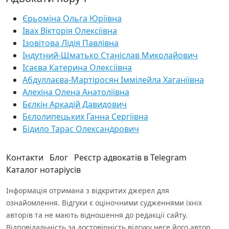
Єрьоміна Ольга Юріївна
Івах Вікторія Олексіївна
Ізовітова Лідія Павлівна
Індутний-Шматько Станіслав Миколайович
Ісаєва Катерина Олексіївна
Абдуллаєва-Мартіросян Іммілейла Хаганіївна
Алехіна Олена Анатоліївна
Бєлкін Аркадій Давидович
Бєлолипецьких Ганна Сергіївна
Бідило Тарас Олександрович
Контакти
Блог
Реєстр адвокатів в Telegram
Каталог нотаріусів
Інформація отримана з відкритих джерел для
ознайомлення. Відгуки є оціночними судженнями їхніх
авторів та не мають відношення до редакції сайту.
Відповідальність за достовірність відгуку несе його автор.