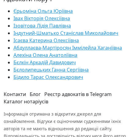
Єрьоміна Ольга Юріївна
Івах Вікторія Олексіївна
Ізовітова Лідія Павлівна
Індутний-Шматько Станіслав Миколайович
Ісаєва Катерина Олексіївна
Абдуллаєва-Мартіросян Іммілейла Хаганіївна
Алехіна Олена Анатоліївна
Бєлкін Аркадій Давидович
Бєлолипецьких Ганна Сергіївна
Бідило Тарас Олександрович
Контакти
Блог
Реєстр адвокатів в Telegram
Каталог нотаріусів
Інформація отримана з відкритих джерел для
ознайомлення. Відгуки є оціночними судженнями їхніх
авторів та не мають відношення до редакції сайту.
Відповідальність за достовірність відгуку несе його автор.