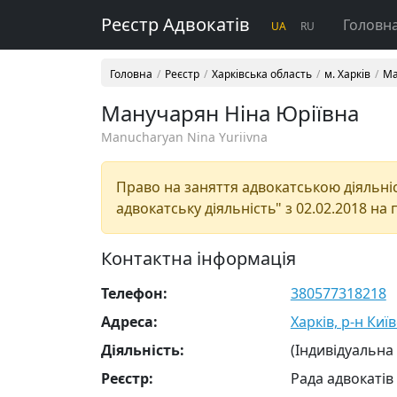
Реєстр Адвокатів
Головн
UA
RU
Головна
Реєстр
Харківська область
м. Харків
Ма
Манучарян Ніна Юріївна
Manucharyan Nina Yuriivna
Право на заняття адвокатською діяльніст
адвокатську діяльність" з 02.02.2018 на 
Контактна інформація
Телефон:
380577318218
Адреса:
Харків, р-н Киї
Діяльність:
(Індивідуальна
Реєстр:
Рада адвокатів 