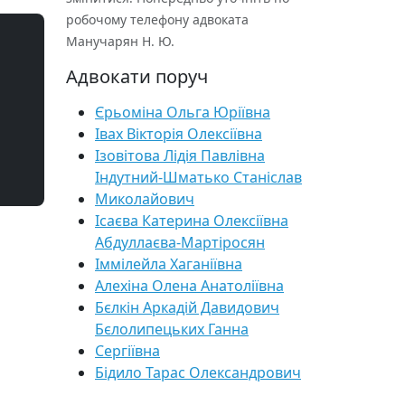
робочому телефону адвоката
Манучарян Н. Ю.
Адвокати поруч
Єрьоміна Ольга Юріївна
Івах Вікторія Олексіївна
Ізовітова Лідія Павлівна
Індутний-Шматько Станіслав
Миколайович
Ісаєва Катерина Олексіївна
Абдуллаєва-Мартіросян
Іммілейла Хаганіївна
Алехіна Олена Анатоліївна
Бєлкін Аркадій Давидович
Бєлолипецьких Ганна
Сергіївна
Бідило Тарас Олександрович