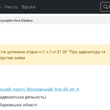
а
Реєстр
Відгуки
П
нучарян Ніна Юріївна
ю зупинено згідно п.1 ч.1 ст.31 ЗУ "Про адвокатуру та
підставі заява
вський, просп. Московський, буд. 64, літ. А
 адвокатська діяльність)
Харківської області