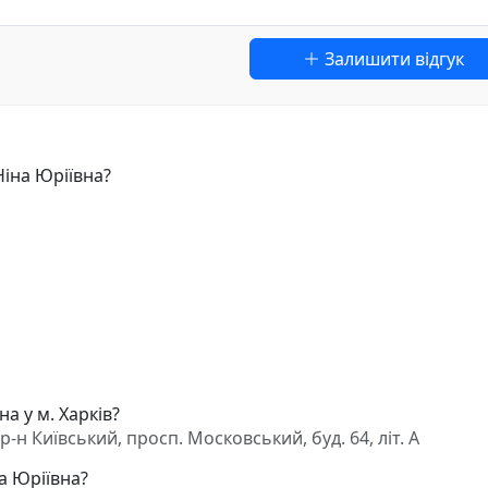
Залишити відгук
іна Юріївна?
а у м. Харків?
-н Київський, просп. Московський, буд. 64, літ. А
а Юріївна?