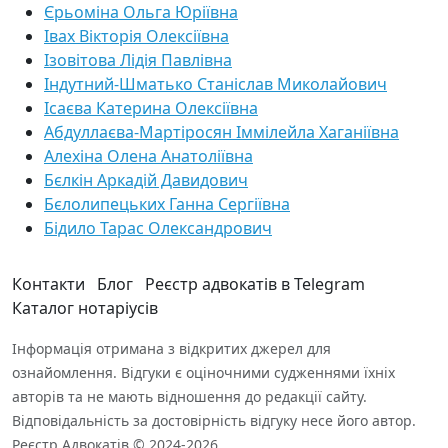
Єрьоміна Ольга Юріївна
Івах Вікторія Олексіївна
Ізовітова Лідія Павлівна
Індутний-Шматько Станіслав Миколайович
Ісаєва Катерина Олексіївна
Абдуллаєва-Мартіросян Іммілейла Хаганіївна
Алехіна Олена Анатоліївна
Бєлкін Аркадій Давидович
Бєлолипецьких Ганна Сергіївна
Бідило Тарас Олександрович
Контакти
Блог
Реєстр адвокатів в Telegram
Каталог нотаріусів
Інформація отримана з відкритих джерел для
ознайомлення. Відгуки є оціночними судженнями їхніх
авторів та не мають відношення до редакції сайту.
Відповідальність за достовірність відгуку несе його автор.
Реєстр Адвокатів © 2024-2026