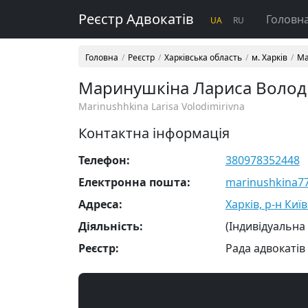
Реєстр Адвокатів
Головн
UA
RU
Головна
Реєстр
Харківська область
м. Харків
Ма
Маринушкіна Лариса Волод
Marinushhkina Larisa Volodimirivna
Контактна інформація
Телефон:
380978352448
Електронна пошта:
marinushkina7
Адреса:
Харків, р-н Київ
Діяльність:
(Індивідуальна
Реєстр:
Рада адвокатів 