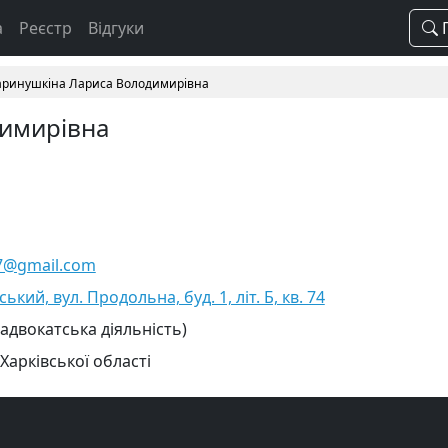
а
Реєстр
Відгуки
П
ринушкіна Лариса Володимирівна
имирівна
7@gmail.com
ський, вул. Продольна, буд. 1, літ. Б, кв. 74
 адвокатська діяльність)
Харківської області