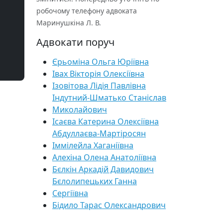
робочому телефону адвоката
Маринушкіна Л. В.
Адвокати поруч
Єрьоміна Ольга Юріївна
Івах Вікторія Олексіївна
Ізовітова Лідія Павлівна
Індутний-Шматько Станіслав
Миколайович
Ісаєва Катерина Олексіївна
Абдуллаєва-Мартіросян
Іммілейла Хаганіївна
Алехіна Олена Анатоліївна
Бєлкін Аркадій Давидович
Бєлолипецьких Ганна
Сергіївна
Бідило Тарас Олександрович